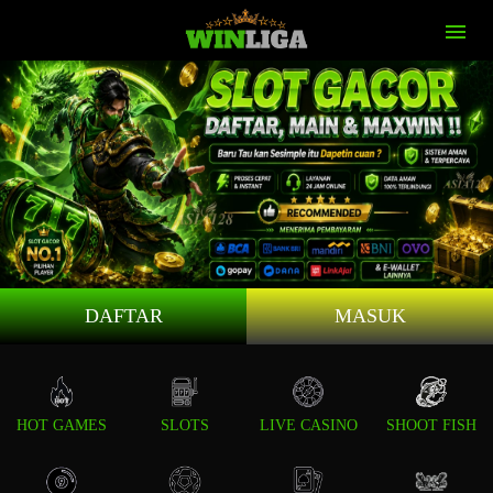
DAFTAR
MASUK
HOT GAMES
SLOTS
LIVE CASINO
SHOOT FISH