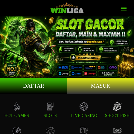
DAFTAR
MASUK
HOT GAMES
SLOTS
LIVE CASINO
SHOOT FISH